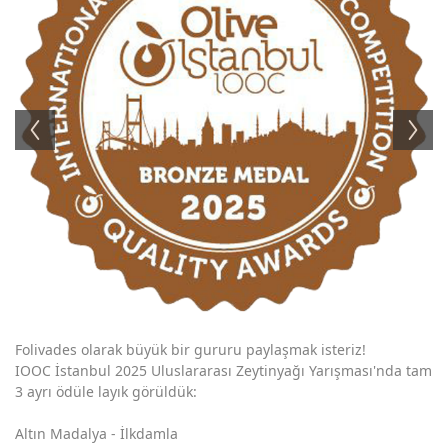
Folivades olarak büyük bir gururu paylaşmak isteriz!
IOOC İstanbul 2025 Uluslararası Zeytinyağı Yarışması'nda tam
3 ayrı ödüle layık görüldük:
Altın Madalya - İlkdamla