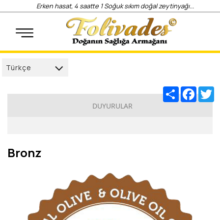
Erken hasat, 4 saatte 1 Soğuk sıkım doğal zeytinyağı...
Türkçe
Türkçe
Share
Facebo
T
العربية
DUYURULAR
Deutsch
Altın
français
Bronz
Gümüş
English
Bronz
русский