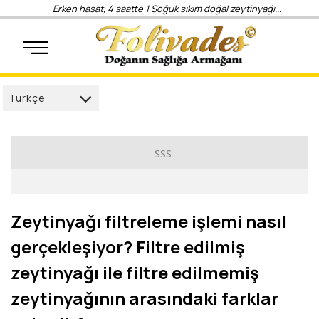
Erken hasat, 4 saatte 1 Soğuk sıkım doğal zeytinyağı...
Türkçe
Türkçe
العربية
SSS
Deutsch
Folivades Zeytinyağı
français
Zeytinyağı filtreleme işlemi nasıl
English
gerçekleşiyor? Filtre edilmiş
русский
zeytinyağı ile filtre edilmemiş
zeytinyağının arasındaki farklar