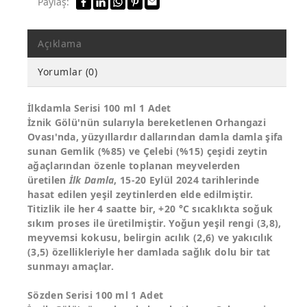
Paylaş:
Açıklama
Yorumlar (0)
İlkdamla Serisi 100 ml 1 Adet
İznik Gölü'nün sularıyla bereketlenen Orhangazi
Ovası'nda, yüzyıllardır dallarından damla damla şifa
sunan Gemlik (%85) ve Çelebi (%15) çeşidi zeytin
ağaçlarından özenle toplanan meyvelerden
üretilen
İlk Damla
, 15-20 Eylül 2024 tarihlerinde
hasat edilen yeşil zeytinlerden elde edilmiştir.
Titizlik ile her 4 saatte bir, +20 °C sıcaklıkta soğuk
sıkım proses ile üretilmiştir. Yoğun yeşil rengi (3,8),
meyvemsi kokusu, belirgin acılık (2,6) ve yakıcılık
(3,5) özellikleriyle her damlada sağlık dolu bir tat
sunmayı amaçlar.
Sözden Serisi 100 ml 1 Adet