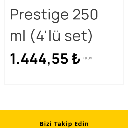
Prestige 250
ml (4'lü set)
1.444,55
₺
+ KDV
Bizi Takip Edin