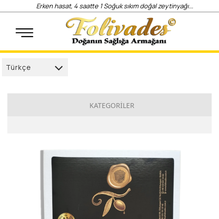
Erken hasat, 4 saatte 1 Soğuk sıkım doğal zeytinyağı...
Türkçe
Türkçe
العربية
KATEGORİLER
Deutsch
İlkdamla
français
Sözden
English
Gurme
русский
Anadolu
Elegance