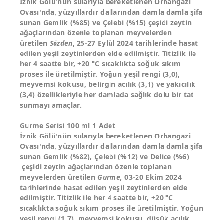
İznik Gölü'nün sularıyla bereketlenen Orhangazi
Ovası'nda, yüzyıllardır dallarından damla damla şifa
sunan Gemlik (%85) ve Çelebi (%15) çeşidi zeytin
ağaçlarından özenle toplanan meyvelerden
üretilen
Sözden
, 25-27 Eylül 2024 tarihlerinde hasat
edilen yeşil zeytinlerden elde edilmiştir. Titizlik ile
her 4 saatte bir, +20 °C sıcaklıkta soğuk sıkım
proses ile üretilmiştir. Yoğun yeşil rengi (3,0),
meyvemsi kokusu, belirgin acılık (3,1) ve yakıcılık
(3,4) özellikleriyle her damlada sağlık dolu bir tat
sunmayı amaçlar.
Gurme Serisi 100 ml 1 Adet
İznik Gölü'nün sularıyla bereketlenen Orhangazi
Ovası'nda, yüzyıllardır dallarından damla damla şifa
sunan Gemlik (%82), Çelebi (%12) ve Delice (%6)
çeşidi zeytin ağaçlarından özenle toplanan
meyvelerden üretilen
Gurme,
03-20 Ekim 2024
tarihlerinde hasat edilen yeşil zeytinlerden elde
edilmiştir. Titizlik ile her 4 saatte bir, +20 °C
sıcaklıkta soğuk sıkım proses ile üretilmiştir. Yoğun
yeşil rengi (1,7), meyvemsi kokusu, düşük acılık