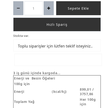
Sepete Ekle
Hızlı Spariş
Stokta var.
Toplu siparişler için lütfen teklif isteyiniz..
WHATSAPP SİPARİŞ HATTI
3 iş günü içinde kargoda...
Enerji ve Besin Öğeleri
100g için
899,01 /
Enerji
(kcal/kj)
3757,86
Her 100g
Toplam Yağ
için