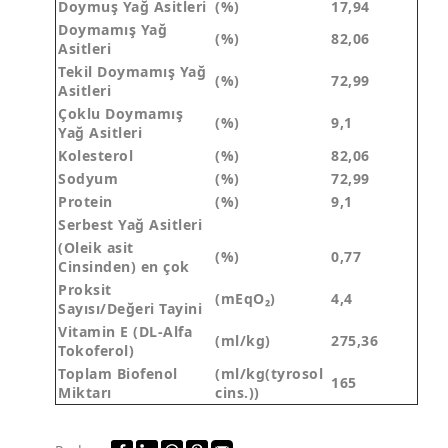
Doymuş Yağ Asitleri
(%)
17,94
Doymamış Yağ
(%)
82,06
Asitleri
Tekil Doymamış Yağ
(%)
72,99
Asitleri
Çoklu Doymamış
(%)
9,1
Yağ Asitleri
Kolesterol
(%)
82,06
Sodyum
(%)
72,99
Protein
(%)
9,1
Serbest Yağ Asitleri
(Oleik asit
(%)
0,77
Cinsinden) en çok
Proksit
(mEqO₂)
4,4
Sayısı/Değeri Tayini
Vitamin E (DL-Alfa
(ml/kg)
275,36
Tokoferol)
Toplam Biofenol
(ml/kg(tyrosol
165
Miktarı
cins.))