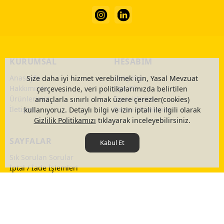
KURUMSAL
HESABIM
Anasayfa
Giriş Yap
Size daha iyi hizmet verebilmek için, Yasal Mevzuat
Hakkımızda
Üye Ol
çerçevesinde, veri politikalarımızda belirtilen
Ürünlerimiz
Siparişlerim
amaçlarla sınırlı olmak üzere çerezler(cookies)
İletişim
Favori Ürünlerim
kullanıyoruz. Detaylı bilgi ve izin iptali ile ilgili olarak
Gizlilik Politikamızı
tıklayarak inceleyebilirsiniz.
SAYFALAR
Kabul Et
Sık Sorulan Sorular
İptal / İade İşlemleri
Gizlilik Sözleşmesi
Üyelik Sözleşmesi
Ön Bilgilendirme Formu
Mesafeli Satış Sözleşmesi