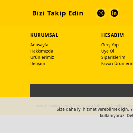
Bizi Takip Edin
KURUMSAL
HESABIM
Anasayfa
Giriş Yap
Hakkımızda
Üye Ol
Ürünlerimiz
Siparişlerim
İletişim
Favori Ürünleri
www.folivades.com © Tüm Haklası Saklıdır ® İzemliva Gıda 
Size daha iyi hizmet verebilmek için, Y
kullanıyoruz. Deta