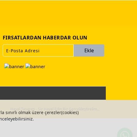
FIRSATLARDAN HABERDAR OLUN
Ekle
Hayal Tasarım - Siz Hayal Edin Biz Gerçekleştirelim...
la sınırlı olmak üzere çerezler(cookies)
nceleyebilirsiniz.
Wh