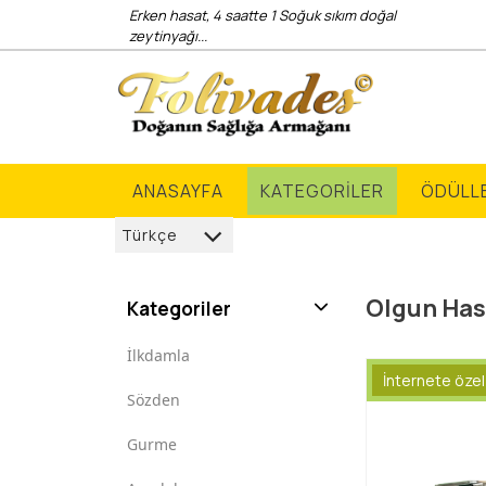
Erken hasat, 4 saatte 1 Soğuk sıkım doğal
zeytinyağı...
ANASAYFA
KATEGORİLER
ÖDÜLL
Türkçe
Türkçe
Olgun Has
Kategoriler
العربية
İlkdamla
Deutsch
İnternete özel
Sözden
français
Gurme
English