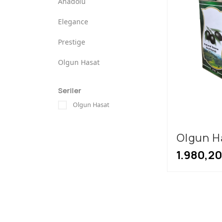
Anadolu
русский
Elegance
Prestige
Olgun Hasat
Seriler
Olgun Hasat
Olgun Ha
Teneke
1.980,20