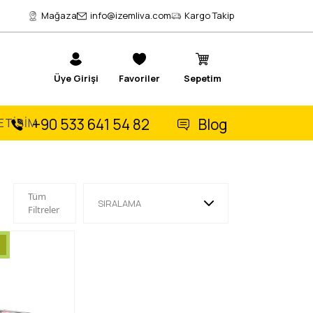
Mağaza
info@izemliva.com
Kargo Takip
Üye Girişi
Favoriler
Sepetim
+90 533 641 54 82
Blog
LETİŞİM
Tüm
SIRALAMA
Filtreler
En Yüksek Fiyat
En Düşük Fiyat
En Yeniler