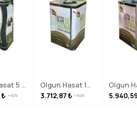
sat 5 lt
Olgun Hasat 10
Olgun H
lt Teneke
lt Tene
₺
3.712,87
₺
5.940,5
+ KDV
+ KDV