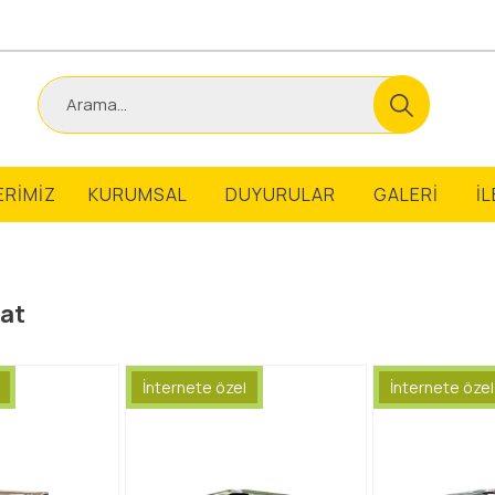
ERİMİZ
KURUMSAL
DUYURULAR
GALERİ
İ
at
İnternete özel
İnternete özel