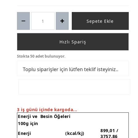
Sepete Ekle
Hızlı Spariş
Stokta 50 adet bulunuyor.
Toplu siparişler için lütfen teklif isteyiniz..
WHATSAPP SİPARİŞ HATTI
3 iş günü içinde kargoda...
Enerji ve Besin Öğeleri
100g için
899,01 /
Enerji
(kcal/kj)
3757,86