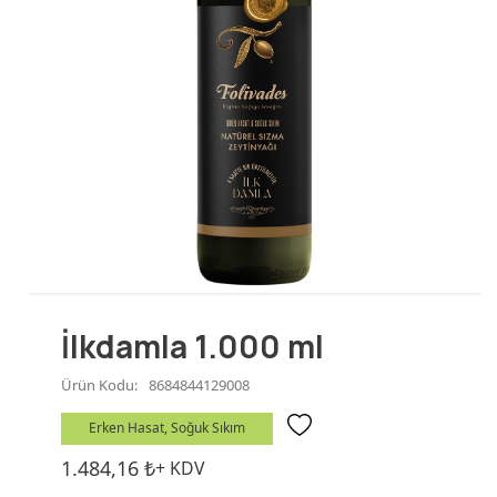
Prestige
Olgun Hasat
İlkdamla 1.000 ml
Ürün Kodu:
8684844129008
Erken Hasat, Soğuk Sıkım
1.484,16
₺
+ KDV