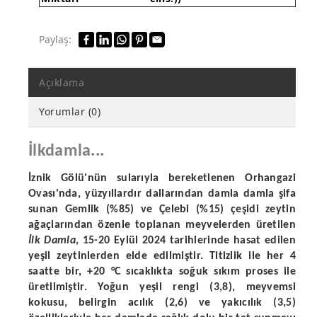
Paylaş:
Açıklama
Yorumlar (0)
İlkdamla...
İznik Gölü'nün sularıyla bereketlenen Orhangazi
Ovası'nda, yüzyıllardır dallarından damla damla şifa
sunan Gemlik (%85) ve Çelebi (%15) çeşidi zeytin
ağaçlarından özenle toplanan meyvelerden üretilen
İlk Damla
, 15-20 Eylül 2024 tarihlerinde hasat edilen
yeşil zeytinlerden elde edilmiştir. Titizlik ile her 4
saatte bir, +20 °C sıcaklıkta soğuk sıkım proses ile
üretilmiştir. Yoğun yeşil rengi (3,8), meyvemsi
kokusu, belirgin acılık (2,6) ve yakıcılık (3,5)