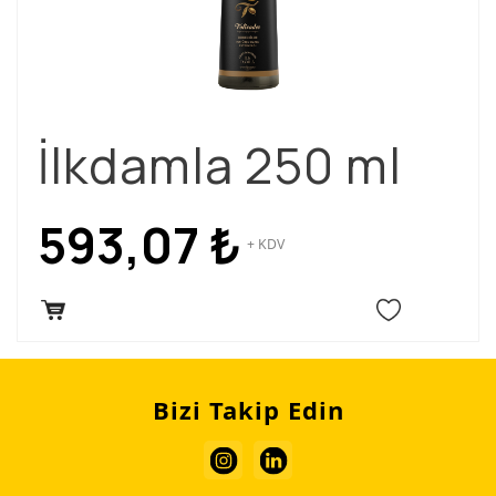
İlkdamla 250 ml
593,07
₺
+ KDV
Bizi Takip Edin