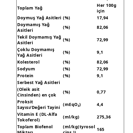
Her 100g
Toplam Yağ
için
Doymuş Yağ Asitleri
(%)
17,94
Doymamış Yağ
(%)
82,06
Asitleri
Tekil Doymamış Yağ
(%)
72,99
Asitleri
Çoklu Doymamış
(%)
9,1
Yağ Asitleri
Kolesterol
(%)
82,06
Sodyum
(%)
72,99
Protein
(%)
9,1
Serbest Yağ Asitleri
(Oleik asit
(%)
0,77
Cinsinden) en çok
Proksit
(mEqO₂)
4,4
Sayısı/Değeri Tayini
Vitamin E (DL-Alfa
(ml/kg)
275,36
Tokoferol)
Toplam Biofenol
(ml/kg(tyrosol
165
Miktarı
cins.))