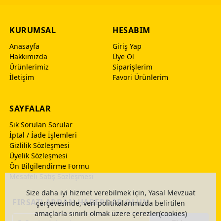
KURUMSAL
HESABIM
Anasayfa
Giriş Yap
Hakkımızda
Üye Ol
Ürünlerimiz
Siparişlerim
İletişim
Favori Ürünlerim
SAYFALAR
Sık Sorulan Sorular
İptal / İade İşlemleri
Gizlilik Sözleşmesi
Üyelik Sözleşmesi
Ön Bilgilendirme Formu
Mesafeli Satış Sözleşmesi
Size daha iyi hizmet verebilmek için, Yasal Mevzuat
FIRSATLARDAN HABERDAR OLUN
çerçevesinde, veri politikalarımızda belirtilen
amaçlarla sınırlı olmak üzere çerezler(cookies)