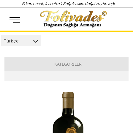
Erken hasat, 4 saatte 1 Soğuk sıkım doğal zeytinyağı...
Türkçe
Türkçe
العربية
KATEGORİLER
Deutsch
İlkdamla
français
Sözden
English
Gurme
русский
Anadolu
Elegance