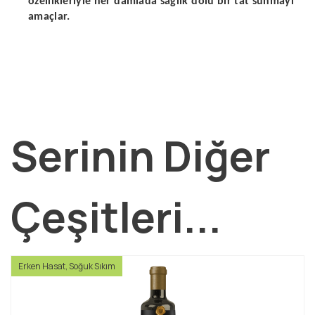
özellikleriyle her damlada sağlık dolu bir tat sunmayı
amaçlar.
Serinin Diğer
Çeşitleri...
Erken Hasat, Soğuk Sıkım