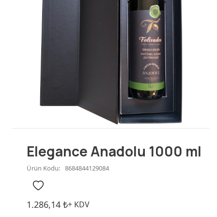
Prestige
Olgun Hasat
Elegance Anadolu 1000 ml
Ürün Kodu:
8684844129084
1.286,14
₺
+ KDV