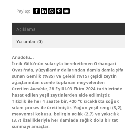
Paylaş:
Açıklama
Yorumlar (0)
Anadolu...
İznik Gölü'nün sularıyla bereketlenen Orhangazi
Ovası'nda, yüzyıllardır dallarından damla damla şifa
sunan Gemlik (%85) ve Çelebi (%15) çeşidi zeytin
ağaçlarından özenle toplanan meyvelerden
üretilen
Anadolu
, 28 Eylül-03 Ekim 2024 tarihlerinde
hasat edilen yeşil zeytinlerden elde edilmiştir.
Titizlik ile her 4 saatte bir, +20 °C sıcaklıkta soğuk
sıkım proses ile üretilmiştir. Yoğun yeşil rengi (3,2),
meyvemsi kokusu, belirgin acılık (2,7) ve yakıcılık
(3,7) özellikleriyle her damlada sağlık dolu bir tat
sunmayı amaçlar.