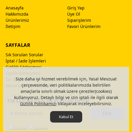
Anasayfa
Giriş Yap
Hakkımızda
Üye Ol
Ürünlerimiz
Siparişlerim
İletişim
Favori Ürünlerim
SAYFALAR
Sık Sorulan Sorular
İptal / İade İşlemleri
Gizlilik Sözleşmesi
Üyelik Sözleşmesi
Size daha iyi hizmet verebilmek için, Yasal Mevzuat
Ön Bilgilendirme Formu
çerçevesinde, veri politikalarımızda belirtilen
Mesafeli Satış Sözleşmesi
amaçlarla sınırlı olmak üzere çerezler(cookies)
kullanıyoruz. Detaylı bilgi ve izin iptali ile ilgili olarak
FIRSATLARDAN HABERDAR OLUN
Gizlilik Politikamızı
tıklayarak inceleyebilirsiniz.
Ekle
Kabul Et