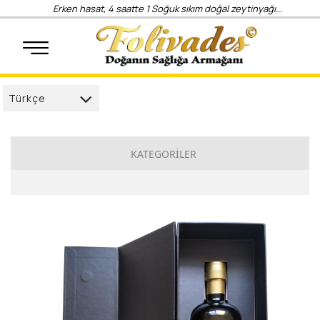
Erken hasat, 4 saatte 1 Soğuk sıkım doğal zeytinyağı...
Türkçe
Türkçe
العربية
KATEGORİLER
Deutsch
İlkdamla
français
Sözden
English
Gurme
русский
Anadolu
Elegance