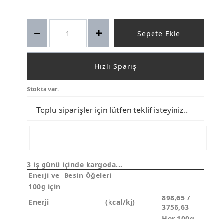
Sepete Ekle
Hızlı Spariş
Stokta var.
Toplu siparişler için lütfen teklif isteyiniz..
WHATSAPP SİPARİŞ HATTI
3 iş günü içinde kargoda...
Enerji ve Besin Öğeleri
100g için
898,65 /
Enerji
(kcal/kj)
3756,63
Her 100g