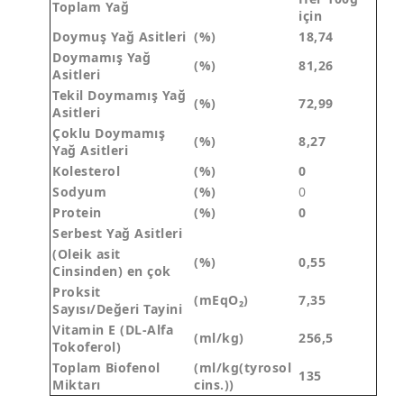
Toplam Yağ
için
Doymuş Yağ Asitleri
(%)
18,74
Doymamış Yağ
(%)
81,26
Asitleri
Tekil Doymamış Yağ
(%)
72,99
Asitleri
Çoklu Doymamış
(%)
8,27
Yağ Asitleri
Kolesterol
(%)
0
Sodyum
(%)
0
Protein
(%)
0
Serbest Yağ Asitleri
(Oleik asit
(%)
0,55
Cinsinden) en çok
Proksit
(mEqO₂)
7,35
Sayısı/Değeri Tayini
Vitamin E (DL-Alfa
(ml/kg)
256,5
Tokoferol)
Toplam Biofenol
(ml/kg(tyrosol
135
Miktarı
cins.))